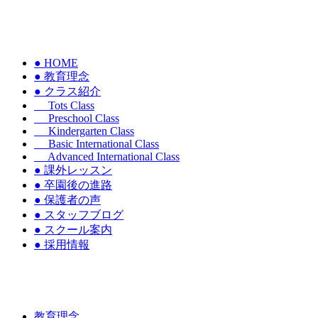
● HOME
● 教育理念
● クラス紹介
Tots Class
Preschool Class
Kindergarten Class
Basic International Class
Advanced International Class
● 課外レッスン
● 卒園後の進路
● 保護者の声
● スタッフブログ
● スクール案内
● 採用情報
教育理念