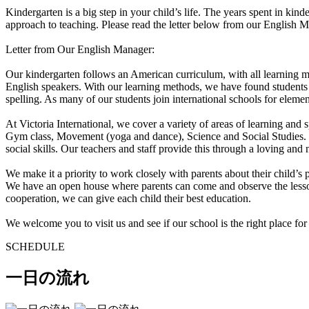
Kindergarten is a big step in your child’s life. The years spent in kind
approach to teaching. Please read the letter below from our English 
Letter from Our English Manager:
Our kindergarten follows an American curriculum, with all learning mat
English speakers. With our learning methods, we have found students 
spelling. As many of our students join international schools for eleme
At Victoria International, we cover a variety of areas of learning an
Gym class, Movement (yoga and dance), Science and Social Studies. Our
social skills. Our teachers and staff provide this through a loving and 
We make it a priority to work closely with parents about their child’
We have an open house where parents can come and observe the lessons.
cooperation, we can give each child their best education.
We welcome you to visit us and see if our school is the right place for
SCHEDULE
一日の流れ