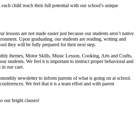
g each child reach their full potential with our school’s unique
ur lessons are not made easier just because our students aren’t native
ironment. Upon graduating, our students are reading, writing and
l they will be fully prepared for their next step.
onthly themes, Motor Skills, Music Lesson, Cooking, Arts and Crafts,
r students. We feel it is important to instruct proper behavioral and
 in our care.
monthly newsletter to inform parents of what is going on at school.
ferences. We feel that it is a team effort and with parent
o our bright classes!