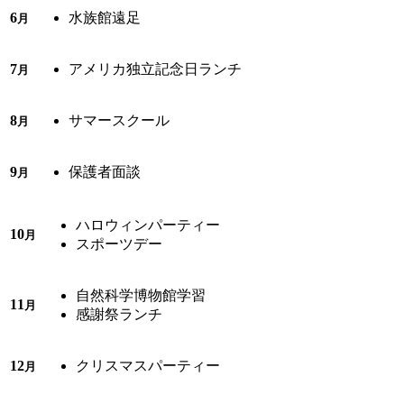
6
水族館遠足
月
7
アメリカ独立記念日ランチ
月
8
サマースクール
月
9
保護者面談
月
ハロウィンパーティー
10
月
スポーツデー
自然科学博物館学習
11
月
感謝祭ランチ
12
クリスマスパーティー
月