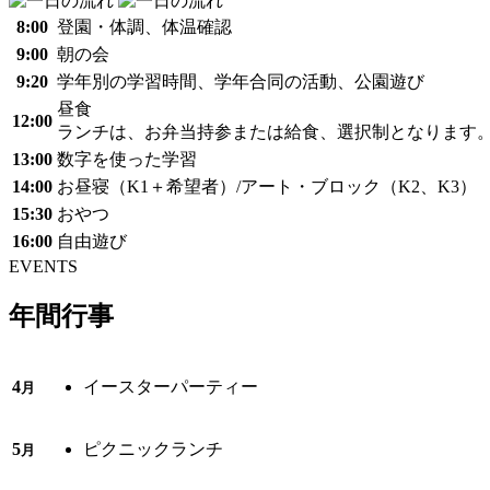
8:00
登園・体調、体温確認
9:00
朝の会
9:20
学年別の学習時間、学年合同の活動、公園遊び
昼食
12:00
ランチは、お弁当持参または給食、選択制となります
13:00
数字を使った学習
14:00
お昼寝（K1＋希望者）/アート・ブロック（K2、K3）
15:30
おやつ
16:00
自由遊び
EVENTS
年間行事
4
イースターパーティー
月
5
ピクニックランチ
月