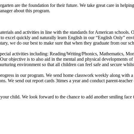
ergarten are the foundation for their future. We take great care in helpin
Manager about this program.
erials and activities in line with the standards for American schools. O
to excel quickly and naturally learn English in our “English Only” env
ntary, we do our best to make sure that when they graduate from our schoo
d special activities including: Reading/Writing/Phonics, Mathematics, M
 objective is to also aid in the mental and physical developments of ou
nurturing environment so that all children can feel safe and secure whilst
s progress in our program. We send home classwork weekly along with a 
 We send out report cards 3times a year and conduct parent-teacher con
 your child. We look forward to the chance to add another smiling face t