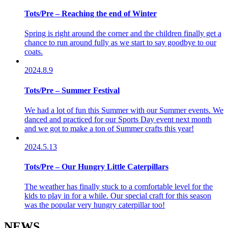
Tots/Pre – Reaching the end of Winter
Spring is right around the corner and the children finally get a
chance to run around fully as we start to say goodbye to our
coats.
2024.8.9
Tots/Pre – Summer Festival
We had a lot of fun this Summer with our Summer events. We
danced and practiced for our Sports Day event next month
and we got to make a ton of Summer crafts this year!
2024.5.13
Tots/Pre – Our Hungry Little Caterpillars
The weather has finally stuck to a comfortable level for the
kids to play in for a while. Our special craft for this season
was the popular very hungry caterpillar too!
NEWS