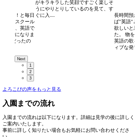
がキラキラした笑顔ですごく楽しそ
うにやりとりしているのを見て、す
くない！！と毎日
ぐに入....
長時間預
、今ではスクール
ば"英語"
言ったり、英語で
欲しいと
帰るまでになりま
た。 物
と単語のみだったの
英語の歌
ィブな発音
Next
1
2
3
よろこびの声をもっと見る
入園までの流れ
入園までの流れは以下になります。詳細は見学の後に詳しく
ご案内いたします。
事前に詳しく知りたい場合もお気軽にお問い合わせくださ
い。