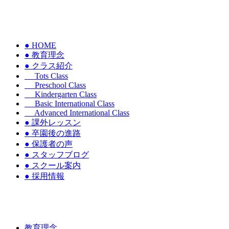
● HOME
● 教育理念
● クラス紹介
Tots Class
Preschool Class
Kindergarten Class
Basic International Class
Advanced International Class
● 課外レッスン
● 卒園後の進路
● 保護者の声
● スタッフブログ
● スクール案内
● 採用情報
教育理念