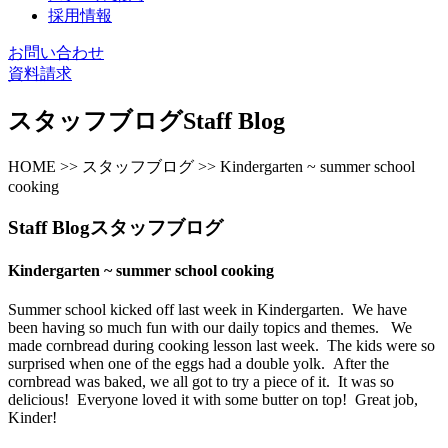
採用情報
お問い合わせ
資料請求
スタッフブログ
Staff Blog
HOME >> スタッフブログ >> Kindergarten ~ summer school
cooking
Staff Blog
スタッフブログ
Kindergarten ~ summer school cooking
Summer school kicked off last week in Kindergarten. We have
been having so much fun with our daily topics and themes. We
made cornbread during cooking lesson last week. The kids were so
surprised when one of the eggs had a double yolk. After the
cornbread was baked, we all got to try a piece of it. It was so
delicious! Everyone loved it with some butter on top! Great job,
Kinder!