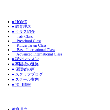
● HOME
● 教育理念
● クラス紹介
Tots Class
Preschool Class
Kindergarten Class
Basic International Class
Advanced International Class
● 課外レッスン
● 卒園後の進路
● 保護者の声
● スタッフブログ
● スクール案内
● 採用情報
教育理念