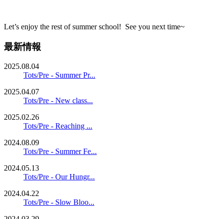
Let’s enjoy the rest of summer school! See you next time~
最新情報
2025.08.04
Tots/Pre - Summer Pr...
2025.04.07
Tots/Pre - New class...
2025.02.26
Tots/Pre - Reaching ...
2024.08.09
Tots/Pre - Summer Fe...
2024.05.13
Tots/Pre - Our Hungr...
2024.04.22
Tots/Pre - Slow Bloo...
2024.03.29