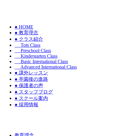
● HOME
● 教育理念
● クラス紹介
Tots Class
Preschool Class
Kindergarten Class
Basic International Class
Advanced International Class
● 課外レッスン
● 卒園後の進路
● 保護者の声
● スタッフブログ
● スクール案内
● 採用情報
教育理念