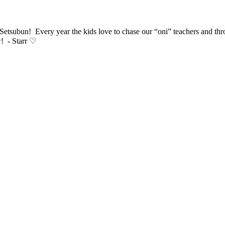
Setsubun! Every year the kids love to chase our “oni” teachers and throw
w! - Starr ♡