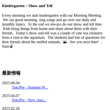
Kindergarten ~ Show and Tell
Every morning we start kindergarten with our Morning Meeting.
We say good morning, sing songs and go over our daily and
monthly topics. At the end we always do our show and tell time.
Kids bring things from home and share about them with their
friends. Today’s show and tell was a couple of cute sea creatures
from a visit to the aquarium. The students had lots of questions for
their friends about the stuffed animals. 🐳 See you next time! -
Starr🍎
最新情報
2025.08.04
Tots/Pre - Summer Pr...
2025.04.07
Tots/Pre - New class...
2025.02.26