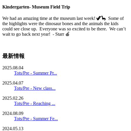
Kindergarten- Museum Field Trip
We had an amazing time at the museum last week! 🦖🦕 Some of
the highlights were the dinosaur bones and the animals the kids
could see close up. Everyone was so excited to be there. We can’t
wait to go back next year! - Starr 🍎
最新情報
2025.08.04
Tots/Pre - Summer Pr...
2025.04.07
Tots/Pre - New class...
2025.02.26
Tots/Pre - Reaching ...
2024.08.09
Tots/Pre - Summer Fe...
2024.05.13