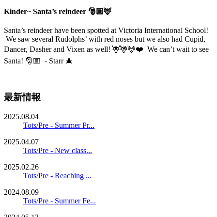
Kinder~ Santa’s reindeer 🎅🏼🦌
Santa’s reindeer have been spotted at Victoria International School!
We saw several Rudolphs’ with red noses but we also had Cupid,
Dancer, Dasher and Vixen as well! 🦌🦌🦌❤️ We can’t wait to see
Santa! 🎅🏼 - Starr 🎄
最新情報
2025.08.04
Tots/Pre - Summer Pr...
2025.04.07
Tots/Pre - New class...
2025.02.26
Tots/Pre - Reaching ...
2024.08.09
Tots/Pre - Summer Fe...