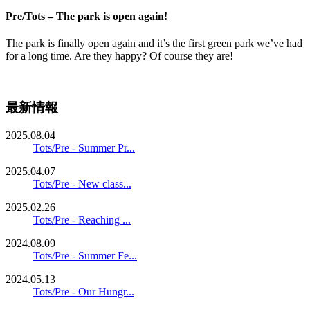
Pre/Tots – The park is open again!
The park is finally open again and it’s the first green park we’ve had
for a long time. Are they happy? Of course they are!
最新情報
2025.08.04
Tots/Pre - Summer Pr...
2025.04.07
Tots/Pre - New class...
2025.02.26
Tots/Pre - Reaching ...
2024.08.09
Tots/Pre - Summer Fe...
2024.05.13
Tots/Pre - Our Hungr...