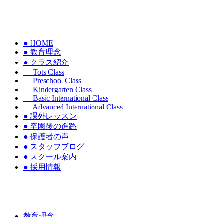
● HOME
● 教育理念
● クラス紹介
Tots Class
Preschool Class
Kindergarten Class
Basic International Class
Advanced International Class
● 課外レッスン
● 卒園後の進路
● 保護者の声
● スタッフブログ
● スクール案内
● 採用情報
教育理念