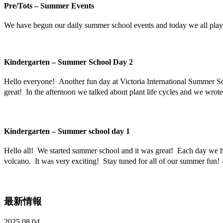
Pre/Tots – Summer Events
We have begun our daily summer school events and today we all playe
Kindergarten – Summer School Day 2
Hello everyone! Another fun day at Victoria International Summer S
great! In the afternoon we talked about plant life cycles and we wro
Kindergarten – Summer school day 1
Hello all! We started summer school and it was great! Each day we 
volcano. It was very exciting! Stay tuned for all of our summer fun! 
最新情報
2025.08.04