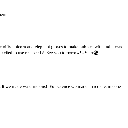
hem.
nifty unicorn and elephant gloves to make bubbles with and it was
 excited to use real seeds! See you tomorrow! - Starr🏖
 craft we made watermelons! For science we made an ice cream cone