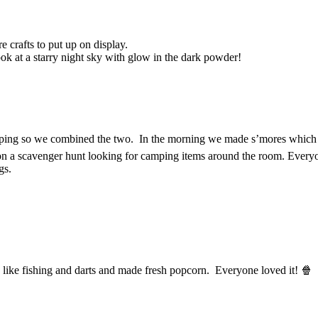
crafts to put up on display.
ok at a starry night sky with glow in the dark powder!
ing so we combined the two. In the morning we made s’mores which ar
on a scavenger hunt looking for camping items around the room. Everyon
gs.
ike fishing and darts and made fresh popcorn. Everyone loved it! 🍿 S