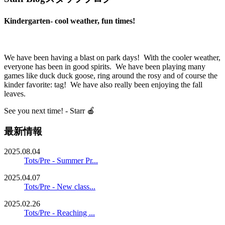
Kindergarten- cool weather, fun times!
We have been having a blast on park days! With the cooler weather,
everyone has been in good spirits. We have been playing many
games like duck duck goose, ring around the rosy and of course the
kinder favorite: tag! We have also really been enjoying the fall
leaves.
See you next time! - Starr 🍎
最新情報
2025.08.04
Tots/Pre - Summer Pr...
2025.04.07
Tots/Pre - New class...
2025.02.26
Tots/Pre - Reaching ...